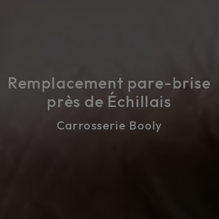
Remplacement pare-brise
près de Échillais
Carrosserie Booly