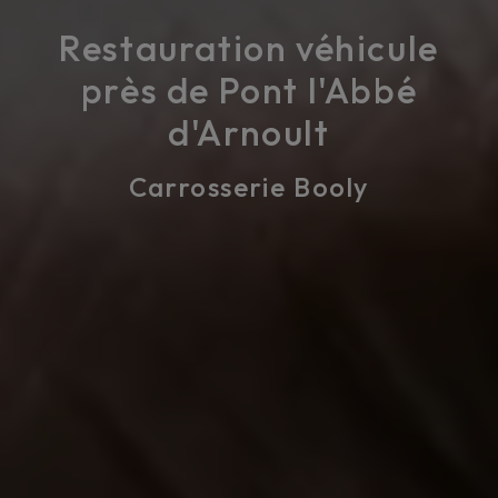
Restauration véhicule
près de Pont l'Abbé
d'Arnoult
Carrosserie Booly