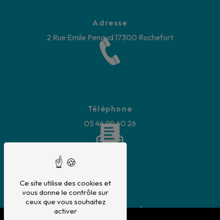
Adresse
2 Rue Emile Penaud
17300 Rochefort
Téléphone
05 46 99 60 26
Ce site utilise des cookies et
vous donne le contrôle sur
E-mail
ceux que vous souhaitez
carrosseriebooly@gmail.com
activer